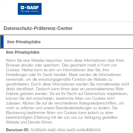
Log-In FarmersClub
Datenschutz-Präferenz-Center
Ihre Privatsphäre
Ihre Privatsphäre
Wenn Sie eine Website besuchen, kann diese Informationen über Ihren
Browser abrufen oder speichern. Dies geschieht meist in Form von
Cookies. Hierbei kann es sich um Informationen über Sie, Ihre
Einstellungen oder Ihr Gerät handeln. Meist werden die Informationen
verwendet, um die erwartungsgemäße Funktion der Website zu
gewährleisten. Durch diese Informationen werden Sie normalerweise nicht
direkt identifiziert. Dadurch kann Ihnen aber ein personalisierteres Web-
Erlebnis geboten werden. Da wir Ihr Recht auf Datenschutz respektieren,
können Sie sich entscheiden, bestimmte Arten von Cookies nicht
zulassen. Klicken Sie auf die verschiedenen Kategorieüberschriften, um
mehr zu erfahren und unsere Standardeinstellungen zu ändern. Die
Blockierung bestimmter Arten von Cookies kann jedoch zu einer
beeinträchtigten Erfahrung mit der von uns zur Verfügung gestellten
Agrar_Desk_Startseite_2400x960_HA_Butisan_Kombi_G
Website und Dienste führen.
Farmers
Club – Ihr Vorteilsclub für die
Benutzer-ID:
524f0b09-4a82-46cb-be63-a44bdfd85404