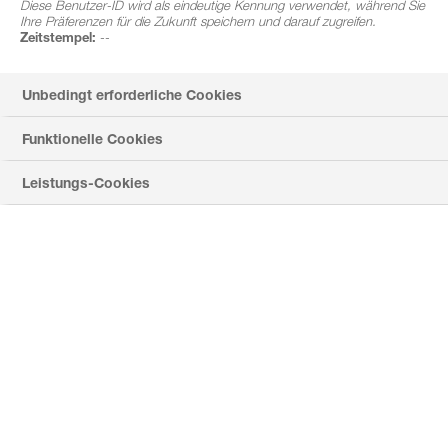
Diese Benutzer-ID wird als eindeutige Kennung verwendet, während Sie
Getreidefungizide
Ihre Präferenzen für die Zukunft speichern und darauf zugreifen.
Zeitstempel:
--
und Wachstumsregler!
Unbedingt erforderliche Cookies
Funktionelle Cookies
Leistungs-Cookies
So einfach funktioniert's:
Loggen sie sich hier im FarmersClub der BASF ein
Erfassen Sie Ihre Getreide-Fungizid sowie Ihre
Wachstumsregler-Einkäufe bis 31.07 einfach per
Rechnungsupload