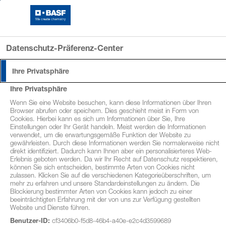
Log-In FarmersClub
Datenschutz-Präferenz-Center
Ihre Privatsphäre
Ihre Privatsphäre
Wenn Sie eine Website besuchen, kann diese Informationen über Ihren
Browser abrufen oder speichern. Dies geschieht meist in Form von
Cookies. Hierbei kann es sich um Informationen über Sie, Ihre
Einstellungen oder Ihr Gerät handeln. Meist werden die Informationen
verwendet, um die erwartungsgemäße Funktion der Website zu
gewährleisten. Durch diese Informationen werden Sie normalerweise nicht
direkt identifiziert. Dadurch kann Ihnen aber ein personalisierteres Web-
Erlebnis geboten werden. Da wir Ihr Recht auf Datenschutz respektieren,
können Sie sich entscheiden, bestimmte Arten von Cookies nicht
zulassen. Klicken Sie auf die verschiedenen Kategorieüberschriften, um
mehr zu erfahren und unsere Standardeinstellungen zu ändern. Die
Blockierung bestimmter Arten von Cookies kann jedoch zu einer
beeinträchtigten Erfahrung mit der von uns zur Verfügung gestellten
Website und Dienste führen.
Doppelt Bonuspunkte für BASF
Benutzer-ID:
cf3406b0-f5d8-46b4-a40e-e2c4d3599689