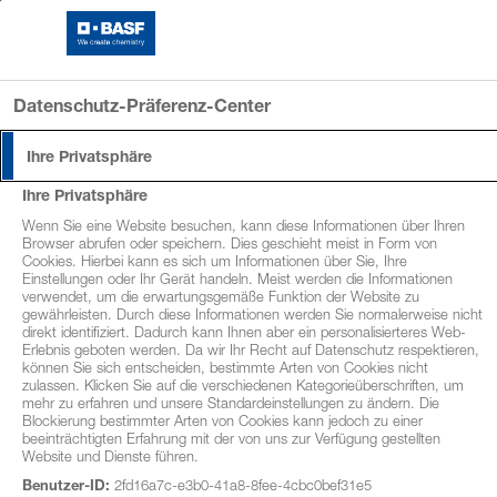
Log-In FarmersClub
Datenschutz-Präferenz-Center
Ihre Privatsphäre
Ihre Privatsphäre
Wenn Sie eine Website besuchen, kann diese Informationen über Ihren
Browser abrufen oder speichern. Dies geschieht meist in Form von
Cookies. Hierbei kann es sich um Informationen über Sie, Ihre
Einstellungen oder Ihr Gerät handeln. Meist werden die Informationen
verwendet, um die erwartungsgemäße Funktion der Website zu
gewährleisten. Durch diese Informationen werden Sie normalerweise nicht
direkt identifiziert. Dadurch kann Ihnen aber ein personalisierteres Web-
Erlebnis geboten werden. Da wir Ihr Recht auf Datenschutz respektieren,
können Sie sich entscheiden, bestimmte Arten von Cookies nicht
zulassen. Klicken Sie auf die verschiedenen Kategorieüberschriften, um
mehr zu erfahren und unsere Standardeinstellungen zu ändern. Die
Blockierung bestimmter Arten von Cookies kann jedoch zu einer
beeinträchtigten Erfahrung mit der von uns zur Verfügung gestellten
Website und Dienste führen.
Mit Cantus® Ultra die Rapsblüte
Benutzer-ID:
2fd16a7c-e3b0-41a8-8fee-4cbc0bef31e5