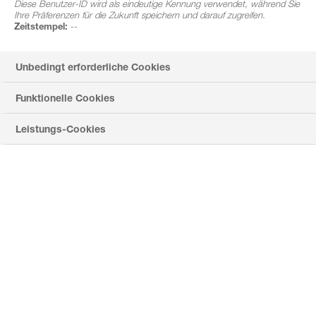
Diese Benutzer-ID wird als eindeutige Kennung verwendet, während Sie
schützen
Ihre Präferenzen für die Zukunft speichern und darauf zugreifen.
Zeitstempel:
--
und Tankgutschein sichern!
Unbedingt erforderliche Cookies
Funktionelle Cookies
Leistungs-Cookies
So einfach funktioniert's:
Loggen sie sich hier im FarmersClub der BASF ein
Erfassen Sie Ihre Einkäufe von Cantus® Ultra bis
31.07 einfach per Rechnungsupload
Freuen Sie sich über einen 10€ Tankgutschein pro
gekaufte 10L