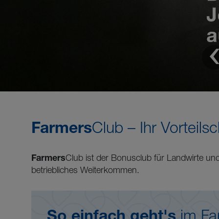
Agrar_Desk_Startseite_2400x960_HA_Butisan_Kombi_G
Farmers
Club – Ihr Vorteils
Farmers
Club ist der Bonusclub für Landwirte un
betriebliches Weiterkommen.
So einfach geht's
im Fa