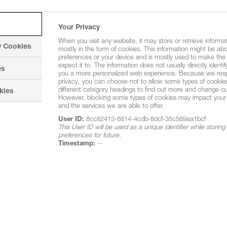
Aktuelle Aktionen
Your Privacy
Sichern Sie sich viele Ext
When you visit any website, it may store or retrieve informa
wenn Sie unsere Produkte 
y Cookies
mostly in the form of cookies. This information might be ab
preferences or your device and is mostly used to make the
expect it to. The information does not usually directly identif
es
you a more personalized web experience. Because we respe
privacy, you can choose not to allow some types of cookies
different category headings to find out more and change our
kies
However, blocking some types of cookies may impact your e
and the services we are able to offer.
User ID:
8cc82413-6814-4cdb-8dcf-35c569aa1bcf
This User ID will be used as a unique identifier while storin
preferences for future.
Timestamp:
--