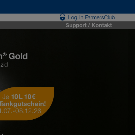
Log-In FarmersClub
Support / Kontakt