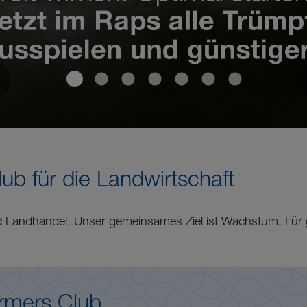
OLD
club für die Landwirtschaft
d Landhandel. Unser gemeinsames Ziel ist Wachstum. Für g
rmers Club